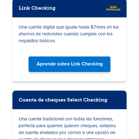
Link Checking
Una cuenta digital que
iguala hasta $7/mes en tus
ahorros de redondeo
cuando cumples con los
requisitos básicos
.
Tasas
Aprende sobre Link Checking
Sucursales
Contáctanos
Cuenta de cheques Select Checking
Hazte miembro
Registrarse en la banca digital
Una cuenta tradicional con todas las funciones,
perfecta para quienes quieren cheques, estados
In English
de cuenta enviados por correo o una opción de