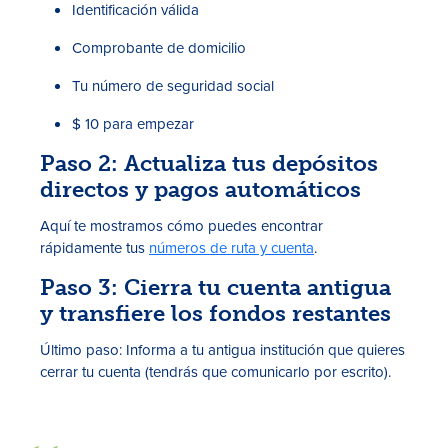
Identificación válida
Comprobante de domicilio
Tu número de seguridad social
$ 10 para empezar
Paso 2: Actualiza tus depósitos
directos y pagos automáticos
Tasas
Aquí te mostramos cómo puedes encontrar
Sucursales
rápidamente tus
números de ruta y cuenta
.
Paso 3: Cierra tu cuenta antigua
Contáctanos
y transfiere los fondos restantes
Hazte miembro
Último paso: Informa a tu antigua institución que quieres
Registrarse en la banca digital
cerrar tu cuenta (tendrás que comunicarlo por escrito).
In English