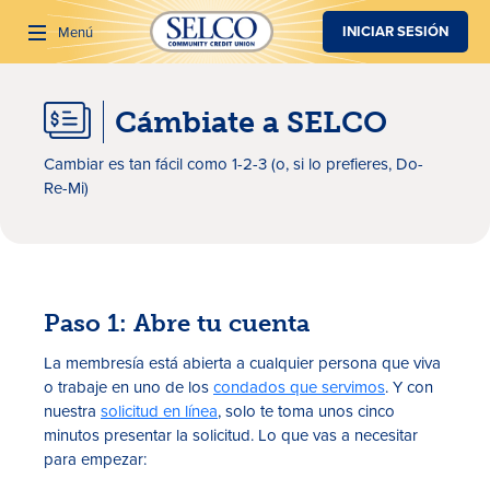
SALTAR AL CONTENIDO PRINCIPAL
INICIAR SESIÓN
Menú
Cámbiate a SELCO
Buscar
Cambiar es tan fácil como
1-2-3
(o, si lo prefieres,
D
o
-
R
e
-M
i)
Paso 1: Abre tu cuenta
La membresía está abierta a cualquier persona que viva
o trabaje en uno de los
condados que servimos
. Y con
nuestra
solicitud en línea
, solo te toma unos cinco
minutos presentar la solicitud. Lo que vas a necesitar
para empezar: