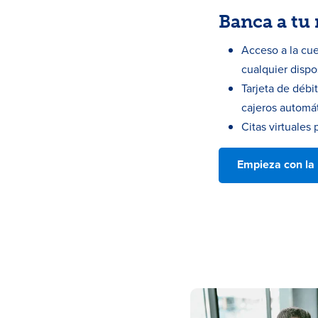
Banca a tu
Acceso a la cu
cualquier dispos
Tarjeta de déb
cajeros automát
Citas virtuales
Empieza con la 