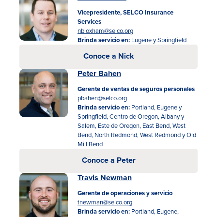
Vicepresidente, SELCO Insurance
Services
nbloxham@selco.org
Brinda servicio en:
Eugene y Springfield
Conoce a Nick
Peter Bahen
Gerente de ventas de seguros personales
Tasas
pbahen@selco.org
Brinda servicio en:
Portland, Eugene y
Springfield, Centro de Oregon, Albany y
Sucursales
Salem, Este de Oregon, East Bend, West
Bend, North Redmond, West Redmond y Old
Contáctanos
Mill Bend
Hazte miembro
Conoce a Peter
Travis Newman
Registrarse en la banca digital
Gerente de operaciones y servicio
tnewman@selco.org
In English
Brinda servicio en:
Portland, Eugene,