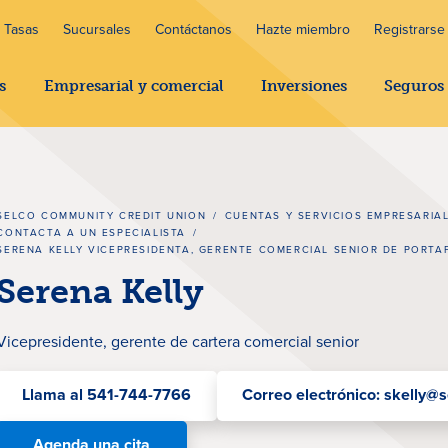
Tasas
Sucursales
Contáctanos
Hazte miembro
Registrarse 
s
Empresarial y comercial
Inversiones
Seguros
SELCO COMMUNITY CREDIT UNION
/
CUENTAS Y SERVICIOS EMPRESARIA
CONTACTA A UN ESPECIALISTA
/
SERENA KELLY VICEPRESIDENTA, GERENTE COMERCIAL SENIOR DE PORTA
Serena Kelly
Vicepresidente, gerente de cartera comercial senior
Llama al 541-744-7766
Correo electrónico: skelly@s
Agenda una cita