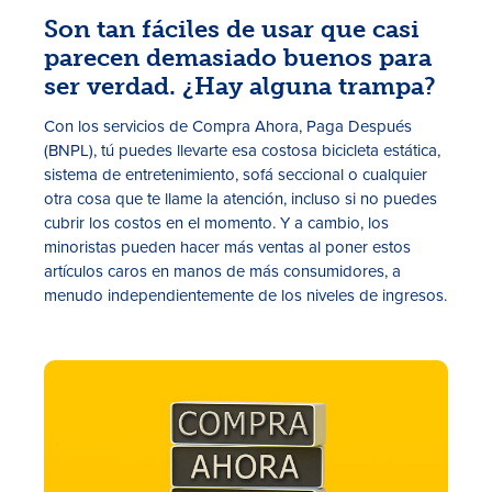
Son tan fáciles de usar que casi
parecen demasiado buenos para
ser verdad. ¿Hay alguna trampa?
Con los servicios de Compra Ahora, Paga Después
(BNPL), tú puedes llevarte esa costosa bicicleta estática,
sistema de entretenimiento, sofá seccional o cualquier
otra cosa que te llame la atención, incluso si no puedes
Tasas
cubrir los costos en el momento. Y a cambio, los
minoristas pueden hacer más ventas al poner estos
Sucursales
artículos caros en manos de más consumidores, a
menudo independientemente de los niveles de ingresos.
Contáctanos
Hazte miembro
Registrarse en la banca digital
In English