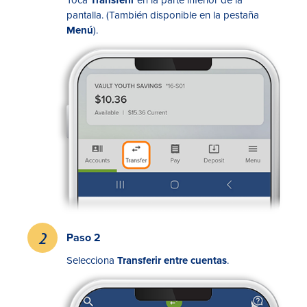
Toca
Transferir
en la parte inferior de la
pantalla. (También disponible en la pestaña
Menú
).
Tasas
Sucursales
Contáctanos
Hazte miembro
Paso 2
Registrarse en la banca digital
Selecciona
Transferir entre cuentas
.
In English