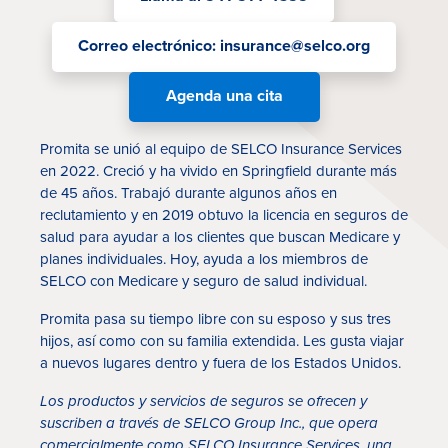
Correo electrónico: insurance@selco.org
Agenda una cita
Promita se unió al equipo de SELCO Insurance Services
en 2022. Creció y ha vivido en Springfield durante más
de 45 años. Trabajó durante algunos años en
Tasas
reclutamiento y en 2019 obtuvo la licencia en seguros de
salud para ayudar a los clientes que buscan Medicare y
Sucursales
planes individuales. Hoy, ayuda a los miembros de
SELCO con Medicare y seguro de salud individual.
Contáctanos
Promita pasa su tiempo libre con su esposo y sus tres
Hazte miembro
hijos, así como con su familia extendida. Les gusta viajar
a nuevos lugares dentro y fuera de los Estados Unidos.
Registrarse en la banca digital
Los productos y servicios de seguros se ofrecen y
In English
suscriben a través de SELCO Group Inc., que opera
comercialmente como SELCO Insurance Services, una