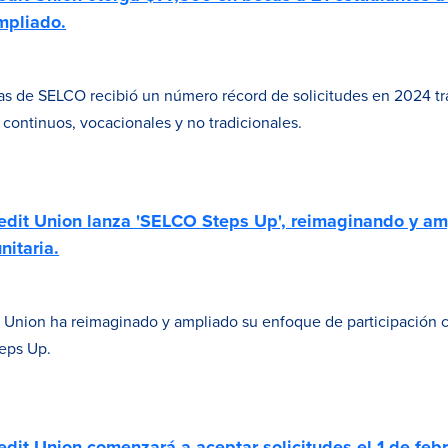
mpliado.
s de SELCO recibió un número récord de solicitudes en 2024 tra
 continuos, vocacionales y no tradicionales.
it Union lanza 'SELCO Steps Up', reimaginando y am
nitaria.
nion ha reimaginado y ampliado su enfoque de participación c
eps Up.
it Union comenzará a aceptar solicitudes el 1 de feb