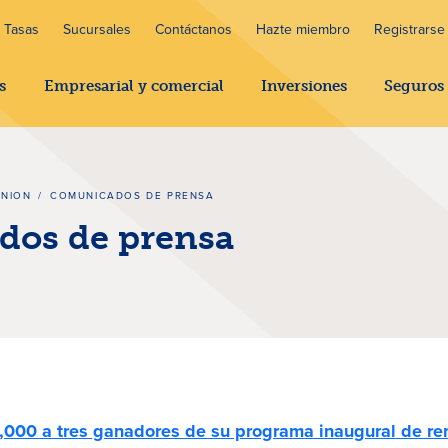
Tasas
Sucursales
Contáctanos
Hazte miembro
Registrarse 
s
Empresarial y comercial
Inversiones
Seguros
UNION
/
COMUNICADOS DE PRENSA
os de prensa
de prensa
,000 a tres ganadores de su programa inaugural de re