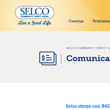
SALTAR AL CONTENIDO PRINCIPAL
Cuentas
Préstamo
SELCO COMMUNITY CREDIT 
Comunicad
Comunicados 
Selco otorga casi $42