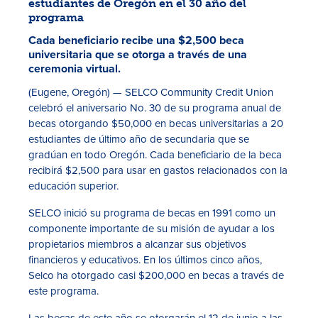
estudiantes de Oregón en el 30 año del
programa
Cada beneficiario recibe una $2,500 beca
universitaria que se otorga a través de una
ceremonia virtual.
(Eugene, Oregón)
—
SELCO Community Credit Union
celebró el aniversario No. 30 de su programa anual de
becas otorgando $50,000 en becas universitarias a 20
estudiantes de último año de secundaria que se
Tasas
gradúan en todo Oregón. Cada beneficiario de la beca
recibirá $2,500 para usar en gastos relacionados con la
Sucursales
educación superior.
Contáctanos
SELCO inició su programa de becas en 1991 como un
componente importante de su misión de ayudar a los
Hazte miembro
propietarios miembros a alcanzar sus objetivos
financieros y educativos. En los últimos cinco años,
Registrarse en la banca digital
Selco ha otorgado casi $200,000 en becas a través de
este programa.
In English
Las becas de este año se otorgarán el 12 de junio a las