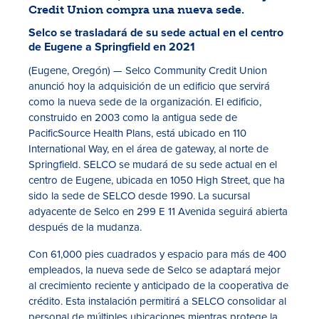
Credit Union compra una nueva sede.
Selco se trasladará de su sede actual en el centro
de Eugene a Springfield en 2021
(Eugene, Oregón)
—
Selco Community Credit Union
anunció hoy la adquisición de un edificio que servirá
como la nueva sede de la organización. El edificio,
construido en 2003 como la antigua sede de
PacificSource Health Plans, está ubicado en 110
Tasas
International Way, en el área de gateway, al norte de
Springfield. SELCO se mudará de su sede actual en el
Sucursales
centro de Eugene, ubicada en 1050 High Street, que ha
sido la sede de SELCO desde 1990. La sucursal
Contáctanos
adyacente de Selco en 299 E 11 Avenida seguirá abierta
después de la mudanza.
Hazte miembro
Con 61,000 pies cuadrados y espacio para más de 400
Registrarse en la banca digital
empleados, la nueva sede de Selco se adaptará mejor
al crecimiento reciente y anticipado de la cooperativa de
In English
crédito. Esta instalación permitirá a SELCO consolidar al
personal de múltiples ubicaciones mientras protege la