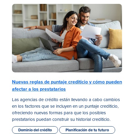
Tasas
Sucursales
Nuevas reglas de puntaje crediticio y cómo pueden
Contáctanos
afectar a los prestatarios
Hazte miembro
Las agencias de crédito están llevando a cabo cambios
en los factores que se incluyen en un puntaje crediticio,
Registrarse en la banca digital
ofreciendo nuevas formas para que los posibles
prestatarios puedan construir su historial crediticio.
In English
Dominio del crédito
Planificación de tu futuro