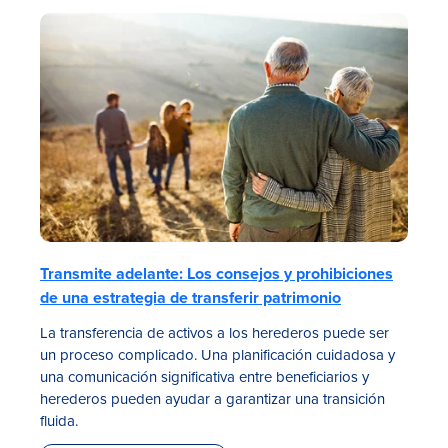
Tasas
Sucursales
Transmite adelante: Los consejos y prohibiciones
Contáctanos
de una estrategia de transferir patrimonio
Hazte miembro
La transferencia de activos a los herederos puede ser
un proceso complicado. Una planificación cuidadosa y
Registrarse en la banca digital
una comunicación significativa entre beneficiarios y
herederos pueden ayudar a garantizar una transición
In English
fluida.