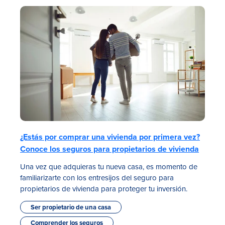
Tasas
Sucursales
¿Estás por comprar una vivienda por primera vez?
Contáctanos
Conoce los seguros para propietarios de vivienda
Hazte miembro
Una vez que adquieras tu nueva casa, es momento de
familiarizarte con los entresijos del seguro para
Registrarse en la banca digital
propietarios de vivienda para proteger tu inversión.
Ser propietario de una casa
In English
Comprender los seguros