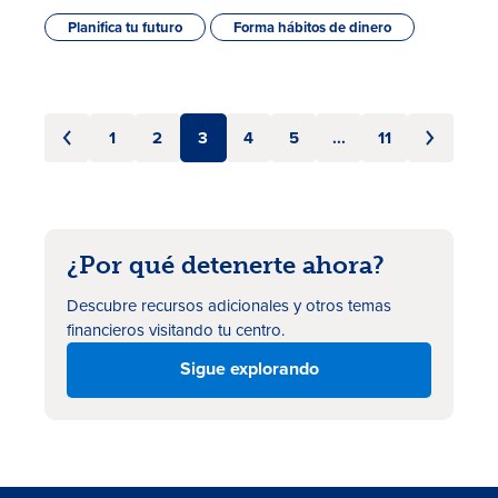
Planifica tu futuro
Forma hábitos de dinero
1
2
3
4
5
...
11
¿Por qué detenerte ahora?
Descubre recursos adicionales
y otros temas
financieros visitando tu centro.
Sigue explorando