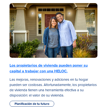
Tasas
Sucursales
Los propietarios de vivienda pueden poner su
Contáctanos
capital a trabajar con una HELOC.
Hazte miembro
Las mejoras, renovaciones y adiciones en tu hogar
pueden ser costosas. Afortunadamente, los propietarios
Registrarse en la banca digital
de vivienda tienen una herramienta efectiva a su
disposición: el valor de su vivienda.
In English
Planificación de tu futuro