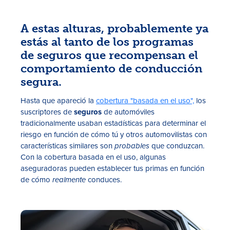
A estas alturas, probablemente ya
estás al tanto de los programas
de seguros que recompensan el
comportamiento de conducción
segura.
Hasta que apareció la
cobertura "basada en el uso",
los
Tasas
suscriptores de
seguros
de automóviles
tradicionalmente usaban estadísticas para determinar el
Sucursales
riesgo en función de cómo tú y otros automovilistas con
características similares son
probables
que conduzcan.
Contáctanos
Con la cobertura basada en el uso, algunas
Hazte miembro
aseguradoras pueden establecer tus primas en función
de cómo
realmente
conduces.
Registrarse en la banca digital
In English