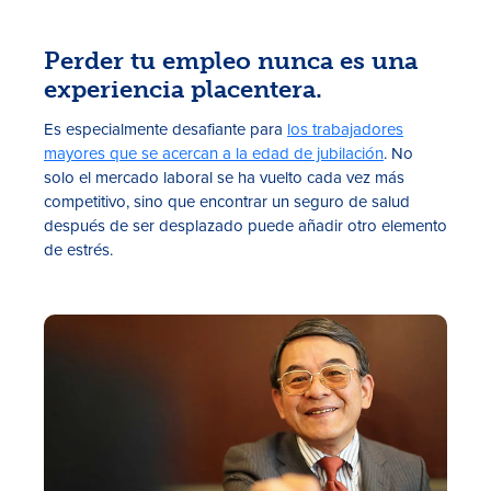
Perder tu empleo nunca es una
experiencia placentera.
Es especialmente desafiante para
los trabajadores
mayores que se acercan a la edad de jubilación
. No
solo el mercado laboral se ha vuelto cada vez más
competitivo, sino que encontrar un seguro de salud
Tasas
después de ser desplazado puede añadir otro elemento
de estrés.
Sucursales
Contáctanos
Hazte miembro
Registrarse en la banca digital
In English