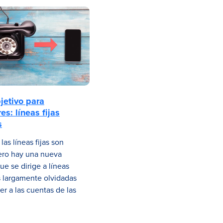
jetivo para
es: líneas fijas
s
las líneas fijas son
ero hay una nueva
e se dirige a líneas
s largamente olvidadas
er a las cuentas de las