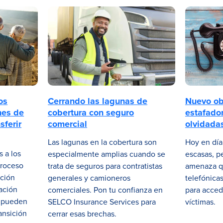
os
Cerrando las lagunas de
Nuevo ob
nes de
cobertura con seguro
estafador
sferir
comercial
olvidada
Las lagunas en la cobertura son
Hoy en día 
s a los
especialmente amplias cuando se
escasas, p
proceso
trata de seguros para contratistas
amenaza qu
ación
generales y camioneros
telefónica
ación
comerciales. Pon tu confianza en
para acced
a pueden
SELCO Insurance Services para
víctimas.
ansición
cerrar esas brechas.