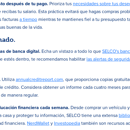
sto después de tu pago.
Prioriza tus
necesidades sobre tus dese
ecibas tu salario. Esta práctica evitará que hagas compras probl
s facturas
a tiempo
mientras te mantienes fiel a tu presupuesto t
sas buenas de la vida.
mado.
as de banca digital.
Echa un vistazo a todo lo que
SELCO's banca
ue estés dentro, te recomendamos habilitar
las alertas de seguri
.
.
Utiliza
annualcreditreport.com
, que proporciona copias gratuita
 de crédito. Considera obtener un informe cada cuatro meses par
 de manera regular.
educación financiera cada semana.
Desde comprar un vehículo y p
na casa y proteger tu información, SELCO tiene una extensa
bibli
ad financiera.
NerdWallet
y
Investopedia
también son recursos a