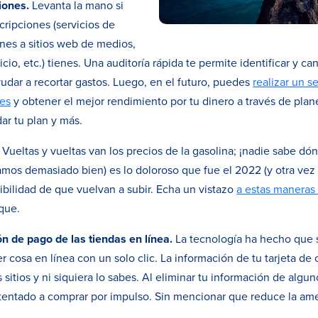
iones.
Levanta la mano si
cripciones (servicios de
ones a sitios web de medios,
cio, etc.) tienes. Una auditoría rápida te permite identificar y ca
udar a recortar gastos. Luego, en el futuro, puedes
realizar un s
tes
y obtener el mejor rendimiento por tu dinero a través de plane
ar tu plan y más.
Vueltas y vueltas van los precios de la gasolina; ¡nadie sabe d
amos demasiado bien) es lo doloroso que fue el 2022 (y otra vez
ibilidad de que vuelvan a subir. Echa un vistazo
a estas maneras 
que.
ón de pago de las tiendas en línea.
La tecnología ha hecho que s
r cosa en línea con un solo clic. La información de tu tarjeta de
sitios y ni siquiera lo sabes. Al eliminar tu información de algun
an tentado a comprar por impulso. Sin mencionar que reduce la am