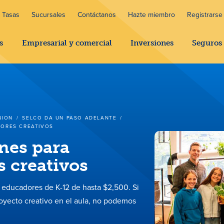
Tasas
Sucursales
Contáctanos
Hazte miembro
Registrarse 
s
Empresarial y comercial
Inversiones
Seguros
NION
/
SELCO DA UN PASO ADELANTE
/
ORES CREATIVOS
nes para
 creativos
educadores de K-12 de hasta $2,500. Si
royecto creativo en el aula, no podemos