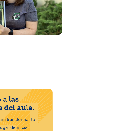
 a las
 del aula.
ra transformar tu
ugar de iniciar