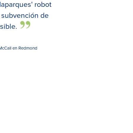
daparques' robot
a subvención de
sible.
m McCall en Redmond