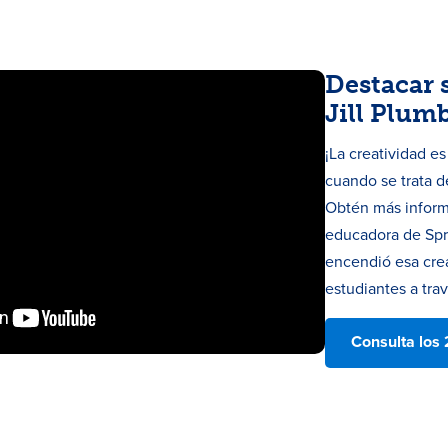
Destacar 
Jill Plum
¡La creatividad e
cuando se trata de
Obtén más inform
educadora de Spr
encendió esa cre
estudiantes a trav
Consulta los 