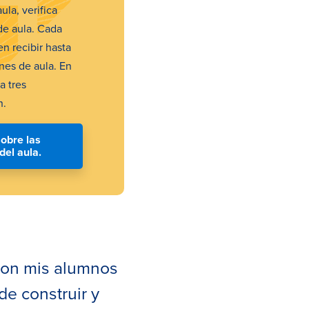
ula, verifica
de aula. Cada
n recibir hasta
nes de aula. En
a tres
n.
obre las
del aula.
 con mis alumnos
e construir y