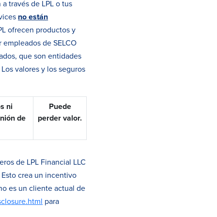
a través de LPL o tus
rvices
no están
PL ofrecen productos y
 ser empleados de SELCO
iados, que son entidades
Los valores y los seguros
s ni
Puede
unión de
perder valor.
eros de LPL Financial LLC
 Esto crea un incentivo
no es un cliente actual de
sclosure.html
para