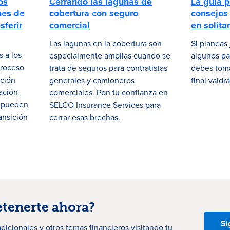
os
Cerrando las lagunas de
La guía p
nes de
cobertura con seguro
consejos 
sferir
comercial
en solitar
Las lagunas en la cobertura son
Si planeas 
s a los
especialmente amplias cuando se
algunos pa
proceso
trata de seguros para contratistas
debes tomar
ación
generales y camioneros
final valdr
ación
comerciales. Pon tu confianza en
a pueden
SELCO Insurance Services para
ansición
cerrar esas brechas.
etenerte ahora?
Si
dicionales
y otros temas financieros visitando tu