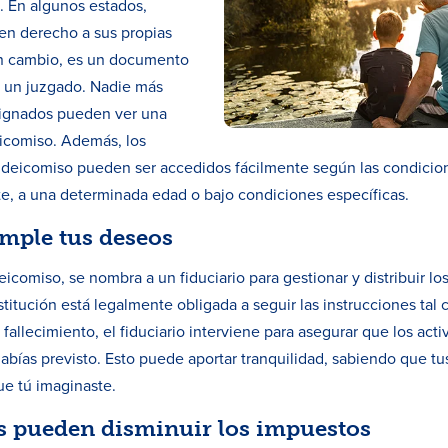
 En algunos estados,
nen derecho a sus propias
en cambio, es un documento
a un juzgado. Nadie más
esignados pueden ver una
eicomiso. Además, los
ideicomiso pueden ser accedidos fácilmente según las condicion
e, a una determinada edad o bajo condiciones específicas.
umple tus deseos
comiso, se nombra a un fiduciario para gestionar y distribuir lo
stitución está legalmente obligada a seguir las instrucciones tal
 fallecimiento, el fiduciario interviene para asegurar que los acti
habías previsto. Esto puede aportar tranquilidad, sabiendo que tu
ue tú imaginaste.
s pueden disminuir los impuestos