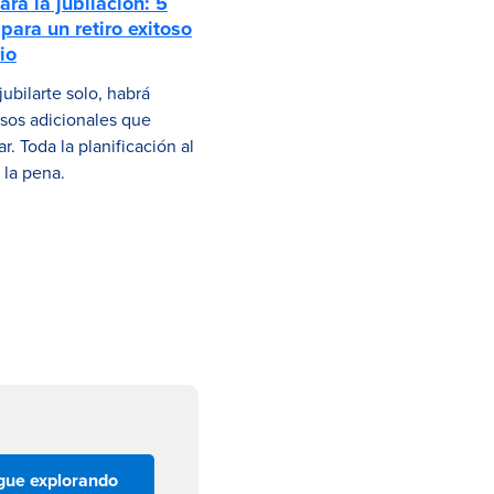
ara la jubilación: 5
para un retiro exitoso
io
jubilarte solo, habrá
sos adicionales que
. Toda la planificación al
á la pena.
gue explorando