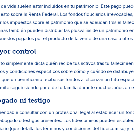
 de vida suelen estar incluidos en tu patrimonio. Este pago pue
esto sobre la Renta Federal. Los fondos fiduciarios irrevocables,
r los impuestos sobre el patrimonio que se adeudan tras el falleci
rias también pueden distribuir las plusvalías de un patrimonio en
puestos pagados por el producto de la venta de una casa u otros a
yor control
o simplemente dicta quién recibe tus activos tras tu fallecimien
os y condiciones específicos sobre cómo y cuándo se distribuyen
 que un beneficiario reciba sus fondos al alcanzar un hito espec
rmite seguir siendo parte de tu familia durante muchos años en el
ogado ni testigo
dable consultar con un profesional legal al establecer un fond
n abogado o testigos presentes. Los fideicomisos pueden establ
rio (que detalla los términos y condiciones del fideicomiso) y tr