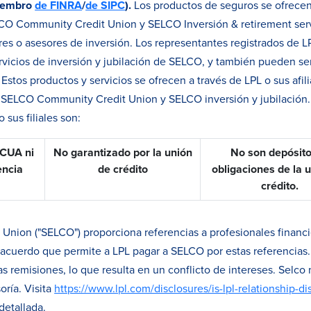
miembro
de FINRA
/
de SIPC
).
Los productos de seguros se ofrecen 
ELCO Community Credit Union y SELCO Inversión & retirement se
es o asesores de inversión. Los representantes registrados de L
servicios de inversión y jubilación de SELCO, y también pueden
stos productos y servicios se ofrecen a través de LPL o sus afil
a SELCO Community Credit Union y SELCO inversión y jubilación. 
 sus filiales son:
NCUA ni
No garantizado por la unión
No son depósito
encia
de crédito
obligaciones de la 
crédito.
nion ("SELCO") proporciona referencias a profesionales financi
 acuerdo que permite a LPL pagar a SELCO por estas referencias.
 remisiones, lo que resulta en un conflicto de intereses. Selco 
oría. Visita
https://www.lpl.com/disclosures/is-lpl-relationship-di
detallada.